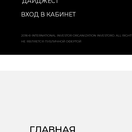
ДАЙДЖЕСТ
ВХОД В КАБИНЕТ
2018 © INTERNATIONAL INVESTOR ORGANIZATION INVESTORO. ALL RIGH
НЕ ЯВЛЯЕТСЯ ПУБЛИЧНОЙ ОФЕРТОЙ
Г
Л
А
В
Н
А
Я