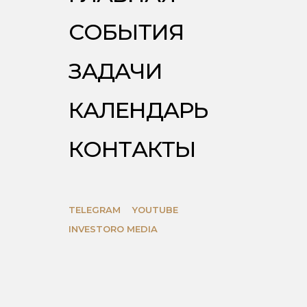
Г
Л
А
В
Н
А
Я
С
О
Б
Ы
Т
И
Я
С
О
Б
Ы
Т
И
Я
З
А
Д
А
Ч
И
З
А
Д
А
Ч
И
К
А
Л
Е
Н
Д
А
Р
Ь
К
А
Л
Е
Н
Д
А
Р
Ь
К
О
Н
Т
А
К
Т
Ы
К
О
Н
Т
А
К
Т
Ы
TELEGRAM
YOUTUBE
INVESTORO MEDIA