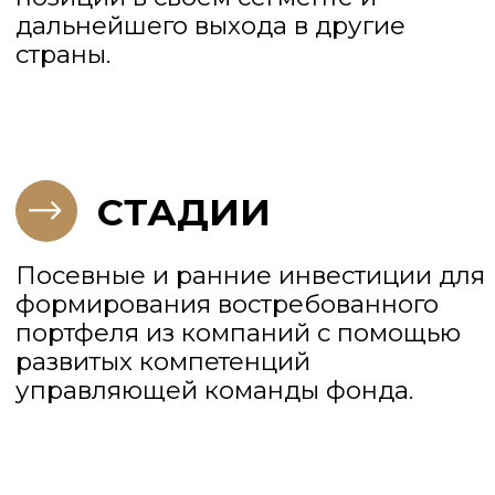
И ПОЛОЖИТЕЛЬНЫМ
ВЛИЯНИЕМ КОМПАНИЙ,
МЕНЯЮЩИХ РЫНКИ,
ИНДУСТРИИ И МИР
Инвестиции в предпринимателей,
ориентированных на
созидательное разрушение
нуждающихся в изменениях
секторах и сегментах, меняющее
жизнь в лучшую сторону и
способствующее технологическому
прогрессу с максимальным
экономическим эффектом
воздействия на максимальное
количество людей. Именно такие
предприниматели и компании не
только меняют мир в лучшую
сторону, но и приносят
максимальную доходность себе и
своим инвесторам.