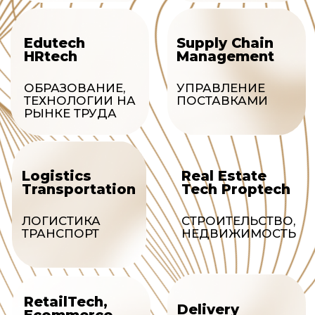
Стартапы с потенциалом быстрого
масштабирования до лидирующих
позиций в своем сегменте и
дальнейшего выхода в другие
страны.
СТАДИИ
Посевные и ранние инвестиции для
формирования востребованного
портфеля из компаний с помощью
развитых компетенций
управляющей команды фонда.