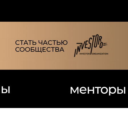
ЦЕЛЕВЫЕ СЕКТОРЫ
ПРОРЫВНЫЕ ТЕХНОЛОГИИ,
МОДЕЛИ
ЭКСПОНЕНЦИАЛЬНОГО РОСТА
И НЕЛИНЕЙНОГО
МАСШТАБИРОВАНИЯ В
НОВОЙ ЭКОНОМИКЕ
AI
Blockchain
Generative
WEB 3.0
AI
ИСКУССТВЕННЫЙ
РАСПРЕДЕЛЕННЫЕ