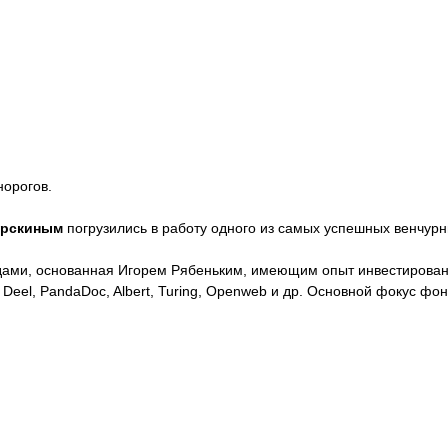
норогов.
ирскиным
погрузились в работу одного из самых успешных венчур
ми, основанная Игорем Рябеньким, имеющим опыт инвестирования в
el, PandaDoc, Albert, Turing, Openweb и др. Основной фокус фонда